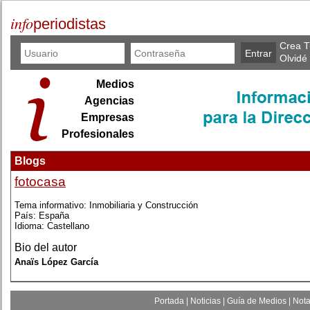
info
periodistas
Crea T
Olvidé
Medios
Agencias
Empresas
Profesionales
Blogs
fotocasa
Tema informativo: Inmobiliaria y Construcción
País: España
Idioma: Castellano
Bio del autor
Anaïs López García
Portada
|
Noticias
|
Guía de Medios
|
Nota